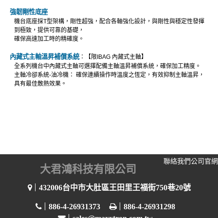
強韌剛性底座
機台底座採
T
型架構，剛性超強，配合各軸強化設計，與剛性與穩定性發揮
到極致，提供可靠的基礎，
確保高速加工時的精確度。
內藏式主軸溫昇補償系統
：【限
IBAG
內藏式主軸】
全系列機台中內藏式主軸可選擇配備主軸溫昇補償系統，確保加工精度。
主軸冷卻系統
-
油冷機：
確保連續操作時溫度之恆定，有效抑制主軸溫昇，
具有最佳散熱效果。
聯絡我們
公司官網
大君鴻科技有限公司
432006台中市大肚區王田里王福街750巷20號
886-4-26931373
886-4-26931298