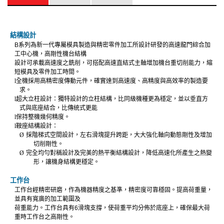
結構設計
B
系列為新一代專屬模具製造與精密零件加工所設計研發的高速龍門綜合加
工中心機，高剛性機台結構
設計可承載高速度之銑削，可搭配高速直結式主軸增加機台重切削能力，縮
短模具及零件加工時間。
l
全機採用高精密度傳動元件，確實達到高速度、高精度與高效率的製造要
求。
l
超大立柱設計：獨特設計的立柱結構，比同級機種更為穩定，並以垂直方
式與底座結合，比傳統式更能
l
保持整機幾何精度。
l
鞍座結構設計：
Ø
採階梯式空間設計，左右滑塊提升跨距，大大強化軸向動態剛性及增加
切削剛性。
Ø
完全均勻對稱設計及完美的熱平衡結構設計，降低高速化所產生之熱變
形，讓機身結構更穩定。
工作台
工作台經精密研磨，作為機器精度之基準，精密度可靠穩固。提高荷重量，
並具有寬廣的加工範圍及
荷重能力。工作台具有
6
滑塊支撐，使荷重平均分佈於底座上，確保最大荷
重時工作台之高剛性。